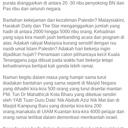
purata dianggarkan di antara 20 -30 ribu penyokong BN dan
Pas ribu dari seluruh negara.
Bantahan kekejaman dan kezaliman Palestin? Malaysiakini,
Harakah Daily dan The Star menganggarkan jumlah yang
hadir di antara 2000 hingga 5000 ribu orang. Kehadiran
yang saya kira masih jauh berbanding acara dan program di
atas. Adakah rakyat Malaysia kurang sensitif dengan isu
nasib umat Islam Palestin? Adakah hari bekerja ingin
dijadikan hujah? Penamaan calon pilihanraya kecil Kuala
Terangganu juga dibuat pada waktu hari bekerja tetapi
kehadirannya berlipat kali ganda lebih ramai.
Namun begitu dalam masa yang hampir sama turut
diadakan bantahan yang sama seperti di Masjid Negara
yang dihadiri kira-kira 500 orang yang turut disertai mantan
PM. Tun Dr Mahathir,di Kota Bharu yang diketuai sendiri
oleh YAB Tuan Guru Dato' Nik Abdulk Aziz Nik Mat dan di
Masjid Kampung Baru yang disertai kira-kira 200
orang.manakala di UIAM Kuantan kira-kira 4000 pelajar dan
orang ramai terlibat dalam demontrasi membantah israel.