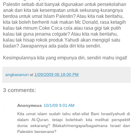
Palestin sebab duit banyak digunakan untuk persekolahan
anak dan kita tak kesempatan untuk sekurang-kurangnya
berdoa untuk umat Islam Palestin? Atau kita nak beritahu,
kita tak boleh berhenti nak makan Mc Donald, rasa ketagih
kalau tak minum Coke Coca cola atau rasa gigi tak putih
kalau tak guna jenama colgate? Atau kita nak beritahu,
kalau tak hisap rokok produk Yahudi akan mengigil satu
badan? Jawapannya ada pada diri kita sendiri.
Kesimpulannya kita yang empunya diri, sendiri mahu ingat!
angkasanuri
at
1/09/2009 06:18:00 PM
3 comments:
Anonymous
10/1/09 9:01 AM
Kita umat islam sudah tahu sifat-sifat Bani Israel/yahudi di
dalam Al-Quran, tetapi bolehkah kita melihat perspektif
dunia sekarang? Bilakah/mengapa/bagaimana Israel dan
Palestim berperang?