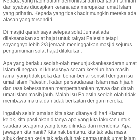
Kepada yang hadir dalam demontrasi dan bantahan tahniah
dan syabas diucapkan kerana ada merupakan umat Islam
yang prihatin. Kepada yang tidak hadir mungkin mereka ada
alasan yang tersendiri.
Di masjid qariah saya selepas solat Jumaat ada
dilaksanakan solat hajat untuk rakyat Palestin tetapi
sayangnya lebih 2/3 jemaah meninggalkan masjid sejurus
pengumuman solat hajat dilakukan.
Apa yang berlaku seolah-olah menunjukkankesedaran umat
Islam di negara ini khususnya secara keseluruhan masih
ramai yang tidak peka dan benar-benar sensitif dengan isu
umat Islam Palestin. Ikatan persaudaraan Islam masih jauh
dan rasa kebersamaan mempertahankan nyawa dan darah
umat islam masih jauh. Malah isu Palestin seolah-olah tidak
membawa makna dan tidak berkaitan dengan mereka.
Ingatlah selain amalan kita akan ditanya di hari Kiamat
kelak, kita pasti akan ditanya apa yang kita lakukan untuk
saudara seagama yang terus ditindas dan menderita. Apa
jawapan kita nanti? Kita nak beritahu, kita tak ada masa,
sibuk dengan kerja,tak ada duit nak derma untuk umat Islam